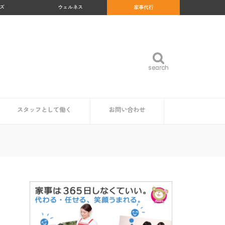
ズ
ウェルネス
家事代行
search
search
スタッフとして働く
お問い合わせ
め
沖縄県
福岡県
佐賀県
長崎県
熊本県
大分県
宮崎県
鹿児島県
福島県
群馬県
岐阜県
和歌山県
高知県
北海道
青森県
岩手県
秋田県
山形県
宮城県
東京都
神奈川県
埼玉県
千葉県
茨城県
栃木県
愛知県
静岡県
新潟県
富山県
石川県
福井県
山梨県
長野県
大阪府
京都府
兵庫県
奈良県
三重県
滋賀県
鳥取県
島根県
岡山県
広島県
山口県
徳島県
香川県
愛媛県
家事代行スタッフ求人の一覧
仕事内容
魅力・やりがい
時給・給料相場
研修・サポート体制
資格は必要？
企業・自治体の方
読者の方