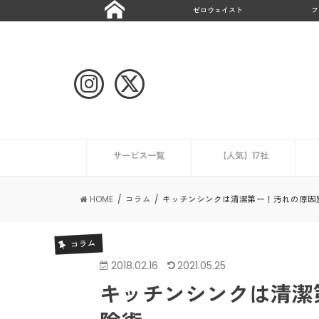
ゼロウェイスト
フ
サービス一覧
【人気】17社
ハウスクリーニング
CaSy
ミニメイド・サービス
タスカジ
ピナイ家政婦サービス
ベアーズ
家事代行サービスの一覧を見る
ニュース
エアコンクリーニング業
HOME
コラム
キッチンシンクは清潔第一！汚れの原因
コラム
2018.02.16
2021.05.25
キッチンシンクは清潔