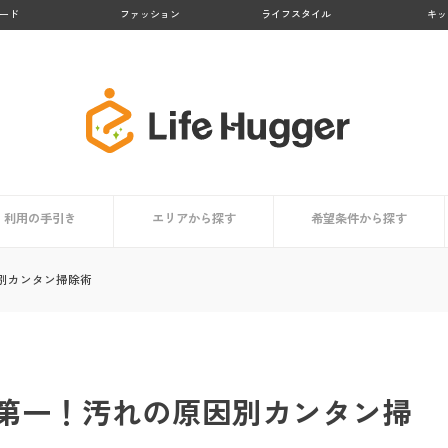
ード
ファッション
ライフスタイル
キッ
利用の手引き
エリアから探す
希望条件から探す
者まとめ
依頼時の掃除用具リスト
家事代行サービスとは？
サービス内容
利用するメリット
担当スタッフはどんな人？
利用者はどんな人？
価格・料金相場
信頼できるサービスの選び方
コラム
依頼時のチェックポイント
登録から当日までの利用の流れ
九州地方
北海道・東北地方
関東地方
中部地方
近畿地方
中国・四国地方
買い物代行に対応
料金が安い
顧客満足度が高い
業界大手
お試しプランあり
掃除・清掃代行におすす
洗濯代行に対応
料理代行に対応
別カンタン掃除術
第一！汚れの原因別カンタン掃