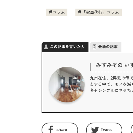
コラム
「家事代行」コラム
この記事を書いた人
最新の記事
みすみぞの い
九州在住、2男児の母
とする中で、モノを減
考もシンプルにさせた
share
Tweet