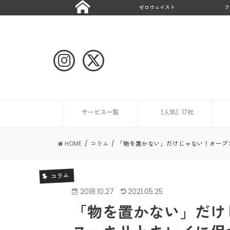
ゼロウェイスト
フ
サービス一覧
【人気】17社
ハウスクリーニング
CaSy
ミニメイド・サービス
タスカジ
ピナイ家政婦サービス
ベアーズ
家事代行サービスの一覧を見る
ニュース
エアコンクリーニング業
HOME
コラム
「物を置かない」だけじゃない！オープ
コラム
2018.10.27
2021.05.25
「物を置かない」だけ