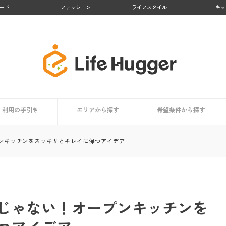
ード
ファッション
ライフスタイル
キッ
利用の手引き
エリアから探す
希望条件から探す
者まとめ
依頼時の掃除用具リスト
家事代行サービスとは？
サービス内容
利用するメリット
担当スタッフはどんな人？
利用者はどんな人？
価格・料金相場
信頼できるサービスの選び方
コラム
依頼時のチェックポイント
登録から当日までの利用の流れ
九州地方
北海道・東北地方
関東地方
中部地方
近畿地方
中国・四国地方
買い物代行に対応
料金が安い
顧客満足度が高い
業界大手
お試しプランあり
掃除・清掃代行におすす
洗濯代行に対応
料理代行に対応
ンキッチンをスッキリとキレイに保つアイデア
じゃない！オープンキッチンを