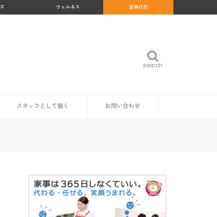
ズ
ウェルネス
家事代行
search
search
スタッフとして働く
お問い合わせ
め
沖縄県
福岡県
佐賀県
長崎県
熊本県
大分県
宮崎県
鹿児島県
福島県
群馬県
岐阜県
和歌山県
高知県
北海道
青森県
岩手県
秋田県
山形県
宮城県
東京都
神奈川県
埼玉県
千葉県
茨城県
栃木県
愛知県
静岡県
新潟県
富山県
石川県
福井県
山梨県
長野県
大阪府
京都府
兵庫県
奈良県
三重県
滋賀県
鳥取県
島根県
岡山県
広島県
山口県
徳島県
香川県
愛媛県
家事代行スタッフ求人の一覧
仕事内容
魅力・やりがい
時給・給料相場
研修・サポート体制
資格は必要？
企業・自治体の方
読者の方