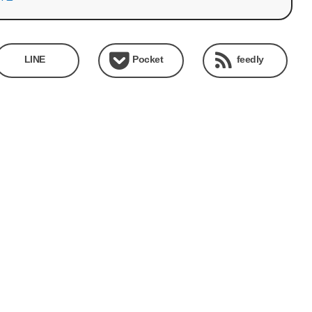
LINE
Pocket
feedly