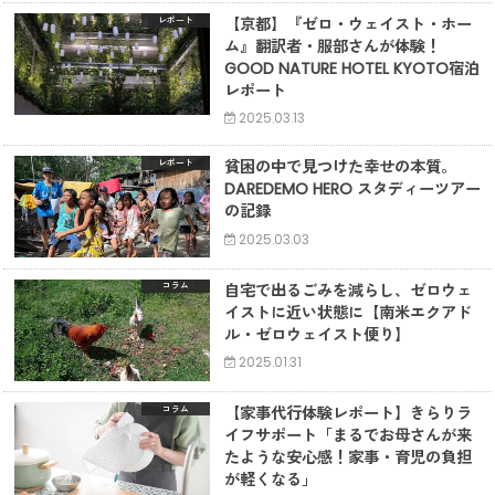
【京都】『ゼロ・ウェイスト・ホー
レポート
ム』翻訳者・服部さんが体験！
GOOD NATURE HOTEL KYOTO宿泊
レポート
2025.03.13
貧困の中で見つけた幸せの本質。
レポート
DAREDEMO HERO スタディーツアー
の記録
2025.03.03
自宅で出るごみを減らし、ゼロウェ
コラム
イストに近い状態に【南米エクアド
ル・ゼロウェイスト便り】
2025.01.31
【家事代行体験レポート】きらりラ
コラム
イフサポート「まるでお母さんが来
たような安心感！家事・育児の負担
が軽くなる」