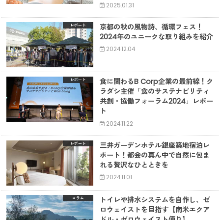
2025.01.31
京都の秋の風物詩、循環フェス！
レポート
2024年のユニークな取り組みを紹介
2024.12.04
食に関わるB Corp企業の最前線！ク
レポート
ラダシ主催「食のサステナビリティ
共創・協働フォーラム2024」レポー
ト
2024.11.22
三井ガーデンホテル銀座築地宿泊レ
レポート
ポート！都会の真ん中で自然に包ま
れる贅沢なひとときを
2024.11.01
トイレや排水システムを自作し、ゼ
コラム
ロウェイストを目指す【南米エクア
ドル・ゼロウェイスト便り】