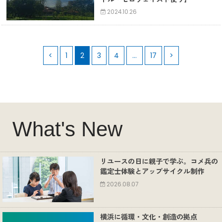
2024.10.26
<
1
2
3
4
…
17
>
What's New
リユースの日に親子で学ぶ。コメ兵の
鑑定士体験とアップサイクル制作
2026.08.07
横浜に循環・文化・創造の拠点