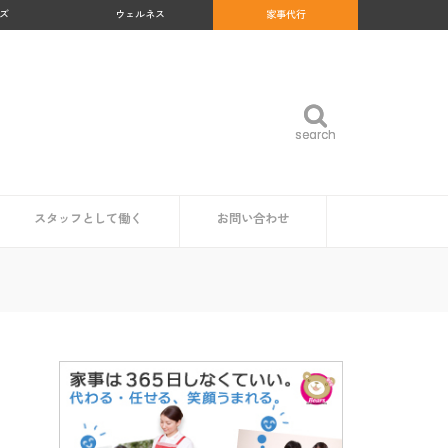
ズ
ウェルネス
家事代行
search
search
スタッフとして働く
お問い合わせ
め
沖縄県
福岡県
佐賀県
長崎県
熊本県
大分県
宮崎県
鹿児島県
福島県
群馬県
岐阜県
和歌山県
高知県
北海道
青森県
岩手県
秋田県
山形県
宮城県
東京都
神奈川県
埼玉県
千葉県
茨城県
栃木県
愛知県
静岡県
新潟県
富山県
石川県
福井県
山梨県
長野県
大阪府
京都府
兵庫県
奈良県
三重県
滋賀県
鳥取県
島根県
岡山県
広島県
山口県
徳島県
香川県
愛媛県
家事代行スタッフ求人の一覧
仕事内容
魅力・やりがい
時給・給料相場
研修・サポート体制
資格は必要？
企業・自治体の方
読者の方