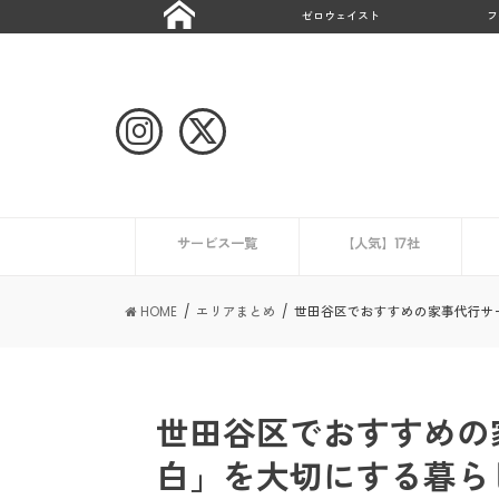
ゼロウェイスト
フ
サービス一覧
【人気】17社
ハウスクリーニング
CaSy
ミニメイド・サービス
タスカジ
ピナイ家政婦サービス
ベアーズ
家事代行サービスの一覧を見る
ニュース
エアコンクリーニング業
HOME
エリアまとめ
世田谷区でおすすめの家事代行サ
世田谷区でおすすめの
白」を大切にする暮ら