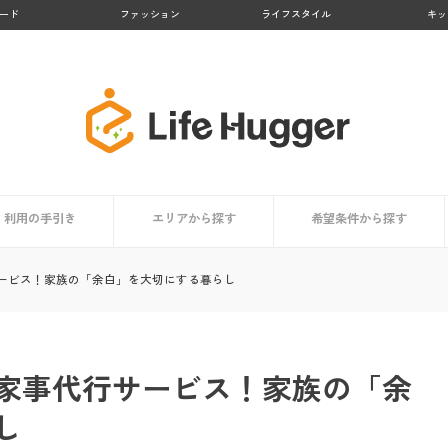
ード
ファッション
ライフスタイル
キッ
利用の手引き
エリアから探す
希望条件から探す
者まとめ
依頼時の掃除用具リスト
家事代行サービスとは？
サービス内容
利用するメリット
担当スタッフはどんな人？
利用者はどんな人？
価格・料金相場
信頼できるサービスの選び方
コラム
依頼時のチェックポイント
登録から当日までの利用の流れ
九州地方
北海道・東北地方
関東地方
中部地方
近畿地方
中国・四国地方
買い物代行に対応
料金が安い
顧客満足度が高い
業界大手
お試しプランあり
掃除・清掃代行におすす
洗濯代行に対応
料理代行に対応
ービス！家族の「余白」を大切にする暮らし
家事代行サービス！家族の「余
し