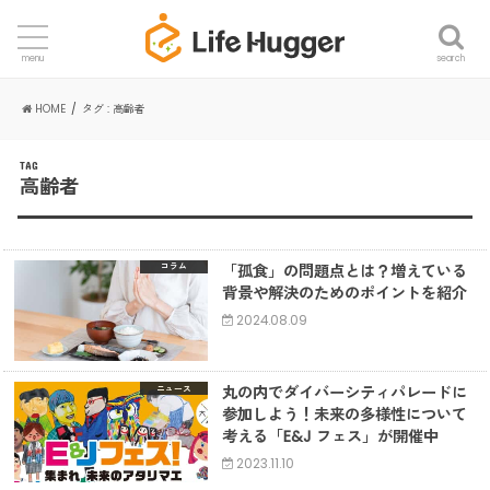
search
menu
HOME
タグ : 高齢者
TAG
高齢者
「孤食」の問題点とは？増えている
コラム
背景や解決のためのポイントを紹介
2024.08.09
丸の内でダイバーシティパレードに
ニュース
参加しよう！未来の多様性について
考える「E&J フェス」が開催中
2023.11.10