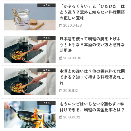
「かぶるくらい」と「ひたひた」は
コラム
どう違う？意外と知らない料理用語
の正しい意味
2020.04.28
日本酒を使って料理の腕を上げよ
コラム
う！上手な日本酒の使い方と意外な
活用法
2019.03.06
本酒との違いは？他の調味料で代用
コラム
できる？知って得する料理酒あれこ
れ
2018.11.12
もうレシピはいらない!?迷わずに味
コラム
付けできる、料理の黄金比率とは？
2018.10.02