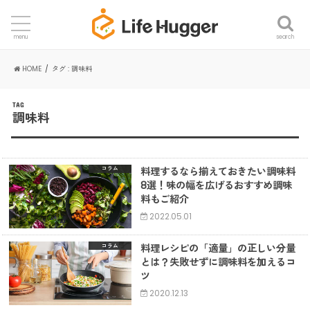
search
menu
HOME
タグ : 調味料
TAG
調味料
料理するなら揃えておきたい調味料
コラム
8選！味の幅を広げるおすすめ調味
料もご紹介
2022.05.01
料理レシピの「適量」の正しい分量
コラム
とは？失敗せずに調味料を加えるコ
ツ
2020.12.13