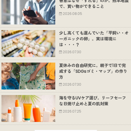
善意はなぜ「ずれる」のか。熊本地震
で、買い物ができること
2026.08.05
少し高くても選んでいた「平飼い・オ
ーガニックの卵」。実は環境に
は・・・？
2026.07.30
夏休みの自由研究に。親子で1日で完
成する「SDGsゴミ・マップ」の作り
方
2026.07.30
海を守るUVケア選び。リーフセーフ
な日焼け止めと夏の肌対策
2026.07.25