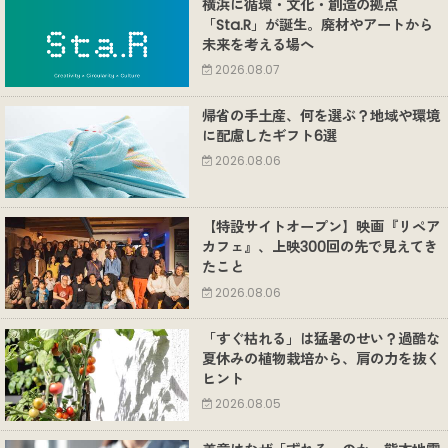
横浜に循環・文化・創造の拠点
「Sta.R」が誕生。廃材やアートから
未来を考える場へ
2026.08.07
帰省の手土産、何を選ぶ？地域や環境
に配慮したギフト6選
2026.08.06
【特設サイトオープン】映画『リペア
カフェ』、上映300回の先で見えてき
たこと
2026.08.06
「すぐ枯れる」は猛暑のせい？過酷な
夏休みの植物栽培から、肩の力を抜く
ヒント
2026.08.05