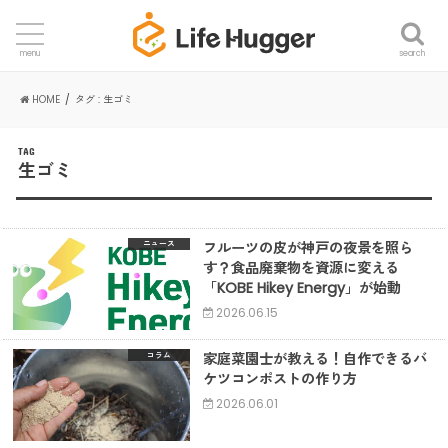
search
menu
HOME
タグ : 生ゴミ
TAG
生ゴミ
フルーツの皮が神戸の夜景を照ら
ニュース
す？食品廃棄物を資源に変える
「KOBE Hikey Energy」が始動
2026.06.15
家庭菜園士が教える！自作できるバ
コラム
ケツコンポストの作り方
2026.06.01