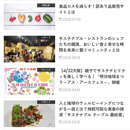
食品ロスを減らす！訳あり品販売サ
イトとは
2023.07.03
サステナブル・レストランのシェフ
レポート
たちの競演。おいしい食と幸せな時
間を未来に繋ぐコミュニティとは
2023.05.13
【4/22大阪】親子でサステナビリテ
ニュース
ィを楽しく学べる！「明日地球まつ
り～アス・アースフェス～」開催
2023.04.10
人と地球のウェルビーイングにつな
レポート
がる一皿とは？持続可能な美食の探
求「サステナブル テーブル 最終章」
2023.03.15