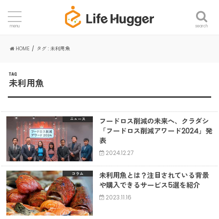
search
menu
HOME
タグ : 未利用魚
TAG
未利用魚
フードロス削減の未来へ、クラダシ
ニュース
「フードロス削減アワード2024」発
表
2024.12.27
未利用魚とは？注目されている背景
コラム
や購入できるサービス5選を紹介
2023.11.16