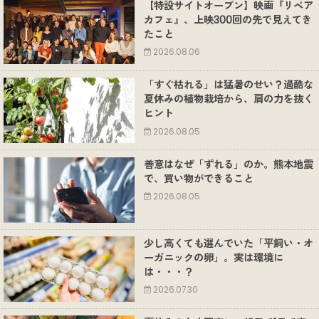
【特設サイトオープン】映画『リペア
カフェ』、上映300回の先で見えてき
たこと
2026.08.06
「すぐ枯れる」は猛暑のせい？過酷な
夏休みの植物栽培から、肩の力を抜く
ヒント
2026.08.05
善意はなぜ「ずれる」のか。熊本地震
で、買い物ができること
2026.08.05
少し高くても選んでいた「平飼い・オ
ーガニックの卵」。実は環境に
は・・・？
2026.07.30