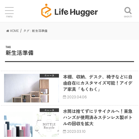
search
menu
HOME
タグ : 新生活準備
TAG
新生活準備
本棚、収納、デスク、椅子などに自
ニュース
由自在にカスタマイズ可能！アイデ
ア家具「もくわく」
2023.04.06
水筒は捨てずにリサイクルへ！東急
ニュース
ハンズが使用済みステンレス製ボト
ルの回収を拡大
2023.03.10