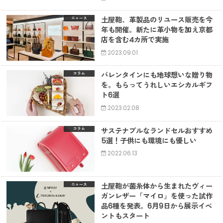
土屋鞄、革製品のリユース販売を今
ニュース
年も開催。新たに革小物を加え京都
店を含む4カ所で実施
2023.09.01
バレンタインにも地球想いな贈り物
コラム
を。もらってうれしいエシカルギフ
ト6選
2023.02.08
サステナブルなランドセルおすすめ
コラム
5選！子供にも環境にも優しい
2022.06.13
土屋鞄が菌糸体から生まれたヴィー
ニュース
ガンレザー「マイロ」を使った試作
品6種を発表。6月9日から展示イベ
ントもスタート