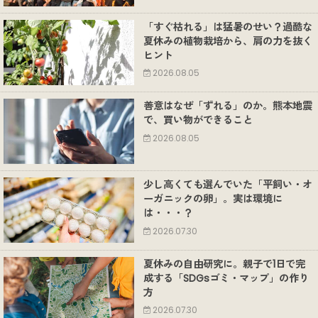
「すぐ枯れる」は猛暑のせい？過酷な
夏休みの植物栽培から、肩の力を抜く
ヒント
2026.08.05
善意はなぜ「ずれる」のか。熊本地震
で、買い物ができること
2026.08.05
少し高くても選んでいた「平飼い・オ
ーガニックの卵」。実は環境に
は・・・？
2026.07.30
夏休みの自由研究に。親子で1日で完
成する「SDGsゴミ・マップ」の作り
方
2026.07.30