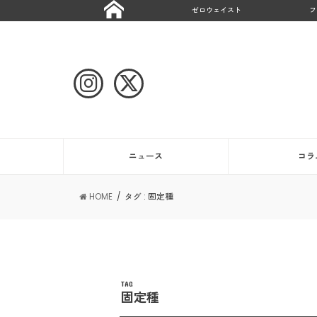
ゼロウェイスト
フ
ニュース
コラ
HOME
タグ : 固定種
TAG
固定種