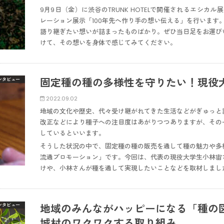
9月9日（金）に渋谷のTRUNK HOTELで開催されるエシカル展「M
レーション展示「100年先へ作り手の想い伝える」を行います。
語り継ぎたい想いが詰まったものばかり。ぜひ当日足をお運び
けて、その想いを身体で感じてみてください。
固定種の種の多様性を守りたい！現役
ンタビュー
2022.09.02
地域の文化や歴史、代々受け継がれてきた生活などがぎゅっと
改正などにより種子への注目度はあがりつつありますが、その
しているといいます。
そうした状況の中で、固定種の種の販売を通して種の魅力や多
流通プロモーション」です。今回は、代表の現役大学生小林宙
けや、小林さんが種を通して実現したいことなどを取材しまし
地域のみんながハッピーになる「種の
ンタビュー
城村のワクワクする取り組み