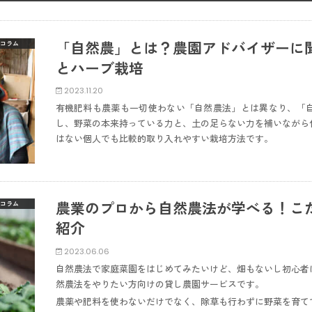
「自然農」とは？農園アドバイザーに
コラム
とハーブ栽培
2023.11.20
有機肥料も農薬も一切使わない「自然農法」とは異なり、「
し、野菜の本来持っている力と、土の足らない力を補いながら
はない個人でも比較的取り入れやすい栽培方法です。
農業のプロから自然農法が学べる！こ
コラム
紹介
2023.06.06
自然農法で家庭菜園をはじめてみたいけど、畑もないし初心者
然農法をやりたい方向けの貸し農園サービスです。
農薬や肥料を使わないだけでなく、除草も行わずに野菜を育て