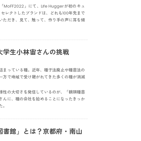
oFF2022」にて、Life Huggerが初のキュ
セレクトしたブランドは、どれも100年先まで
いただき、見て、触って、作り手の声に耳を傾
大学生小林宙さんの挑戦
詰まっている種。近年、種子法廃止や種苗法の
一方で地域で受け継がれてきた多くの種が消滅
様性の大切さを発信しているのが、「鶴頸種苗
さんに、種の会社を始めることになったきっか
た。
図書館」とは？京都府・南山