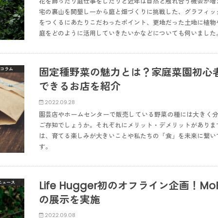
花を飾ったり庭仕事をしたりと近年は自然と触れ合う機会が増
宅の裏山を開墾し一から庭と畑づくりに挑戦した、グラフィッ
をつくるにあたりこだわったポイント、更地だった土地に植物
庭をどのように活用していきたいかなどについても伺いました
固定種野菜の魅力とは？家庭菜園初心
コラム
できるお店を紹介
2022.09.28
園芸店やホームセンターで販売している野菜の種には大きく分
ご存知でしょうか。それぞれにメリット・デメリットがありま
は、育てる楽しみが大きいことや私たちの「食」を未来に繋い
す。
Life Hugger初のオフライン企画！M
ニュース
の展示を実施
2022.09.08