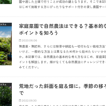
園や適した土壌で行うことが成功の鍵となります。そこで本記
はじめて挑戦する方にぴったりなサポート付きの貸し農園サー
家庭菜園で自然農法はできる？基本的
コラム
ポイントを知ろう
2023.06.06
無農薬・無肥料、さらには除草や耕起も一切行わない栽培方法
いけど、一般的な方法とは異なるため何から始めたらいいか
か。本記事では、自然農法の基本的な考え方をはじめ、家庭菜
イントを解説します。畑がなくても自然農法にチャレンジでき
みてください。
荒地だった斜面を庭＆畑に。季節の移
コラム
で
2022.09.30