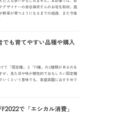
えた人も多いかもしれません。本記事では、自
クデザイナーの金谷麻衣さんのお宅を取材。庭
や野菜が育つようになるまでの経過、また今後
。
者でも育てやすい品種や購入
けて「固定種」と「F1種」の2種類があるのを
すが、見た目や味が個性的でおもしろい固定種
でいくという意味でも、家庭菜園におすすめで
oFF2022で「エシカル消費」