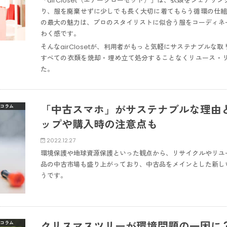
「airCloset（エアークローゼット）」は、衣類をシェア
り、服を廃棄せずに少しでも長く大切に着てもらう循環の仕組みを
の最大の魅力は、プロのスタイリストに似合う服をコーディネ
わく感です。
そんなairClosetが、利用者がもっと気軽にサステナブル
すべての衣類を焼却・埋め立て処分することなくリユース・
た。
「中古スマホ」がサステナブルな理由
コラム
ップや購入時の注意点も
2022.12.27
環境保護や地球資源保護といった観点から、リサイクルやリユ
品の中古市場も盛り上がっており、中古品をメインとした新し
うです。
クリスマスツリーが環境問題の一因に
コラム