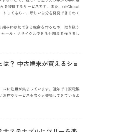
リングすることで、着たいと思う人の手から手に渡
提供するサービスです。また、airCloset
ートしてもらい、新しい自分を発見できるわく
な取り組みに参加できる機会を作るため、取り扱う
リセール・リサイクルできる仕組みを作りまし
とは？ 中古端末が買えるショ
ースに注目が集まっています。近年では家電製
いお店やサービスも次々と登場してきているよ
？サステナブルにツリーを楽