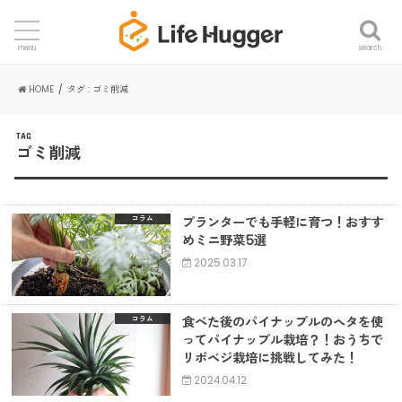
search
menu
HOME
タグ : ゴミ削減
TAG
ゴミ削減
プランターでも手軽に育つ！おすす
コラム
めミニ野菜5選
2025.03.17
食べた後のパイナップルのヘタを使
コラム
ってパイナップル栽培？！おうちで
リボベジ栽培に挑戦してみた！
2024.04.12