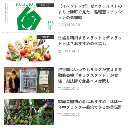
【イベントレポ】ゼロウェイストの
レポート
まち上勝町で見た、循環型ファッシ
ョンの最前線
2024.03.08
生協を利用するメリットとデメリッ
トとは？おすすめの生協も
2023.04.10
渋谷駅にいつでもサラダが買える自
レポート
動販売機「サラダスタンド」が登
場！AI技術で食品ロス対策も
2023.02.10
家庭菜園初心者におすすめ！ほぼ一
コラム
年中プランター栽培できる野菜5選
2023.02.03