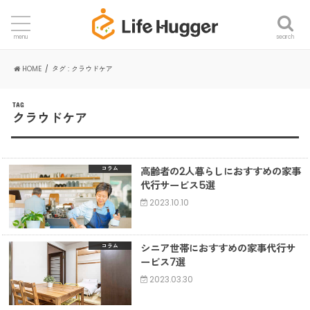
search
menu
HOME
タグ : クラウドケア
TAG
クラウドケア
高齢者の2人暮らしにおすすめの家事
コラム
代行サービス5選
2023.10.10
シニア世帯におすすめの家事代行サ
コラム
ービス7選
2023.03.30