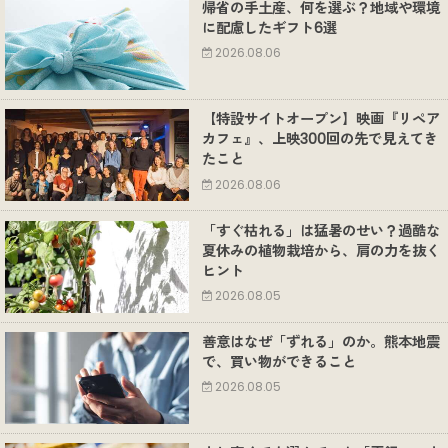
帰省の手土産、何を選ぶ？地域や環境
に配慮したギフト6選
2026.08.06
【特設サイトオープン】映画『リペア
カフェ』、上映300回の先で見えてき
たこと
2026.08.06
「すぐ枯れる」は猛暑のせい？過酷な
夏休みの植物栽培から、肩の力を抜く
ヒント
2026.08.05
善意はなぜ「ずれる」のか。熊本地震
で、買い物ができること
2026.08.05