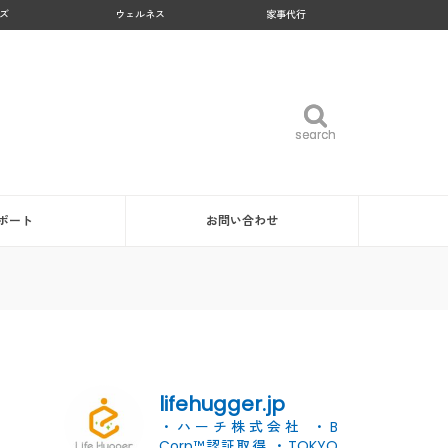
ズ
ウェルネス
家事代行
search
search
ポート
お問い合わせ
lifehugger.jp
・ハーチ株式会社
・B
Corp™認証取得
・TOKYO