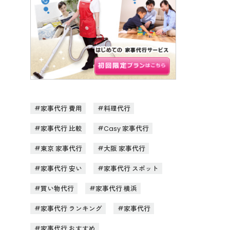
家事代行 費用
料理代行
家事代行 比較
Casy 家事代行
東京 家事代行
大阪 家事代行
家事代行 安い
家事代行 スポット
買い物代行
家事代行 横浜
家事代行 ランキング
家事代行
家事代行 おすすめ