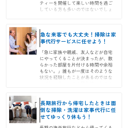
ティーを開催して楽しい時間を過ご
している方も多いのではないでしょ
うか。ホームパーティーを開くとな
れば、来客を迎えるための部屋の掃
除から装飾、当日の食事の準備...
急な来客でも大丈夫！掃除は家
事代行サービスに任せよう！
「急に家族や親戚、友人などが自宅
にやってくることが決まったが、散
らかった部屋を片付ける時間や余裕
もない。」誰もが一度はそのような
状況を経験したことがあるのではな
いでしょうか。この緊急時にとても
心強い味方となってくれるのが...
長期旅行から帰宅したときは面
倒な掃除・洗濯は家事代行に任
せてゆっくり休もう！
長期の海外旅行などから帰ってくる