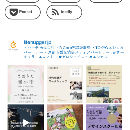
Pocket
feedly
lifehugger.jp
・ハーチ株式会社
・B Corp™認証取得
・TOKYOエシカル
パートナー
・京都市観光協会メディアパートナー
.
#サー
キュラーエコノミー #ゼロウェイスト
#エシカル