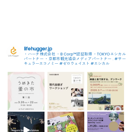
lifehugger.jp
・ハーチ株式会社
・B Corp™認証取得
・TOKYOエシカル
パートナー
・京都市観光協会メディアパートナー
.
#サー
キュラーエコノミー #ゼロウェイスト
#エシカル