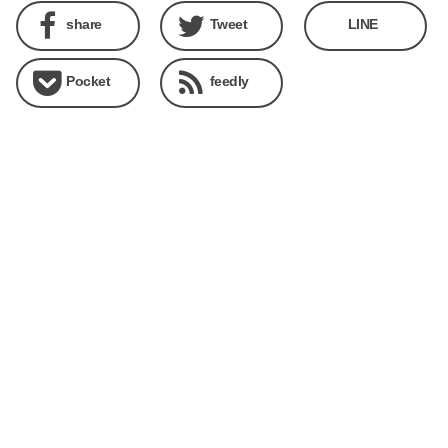
share
Tweet
LINE
Pocket
feedly