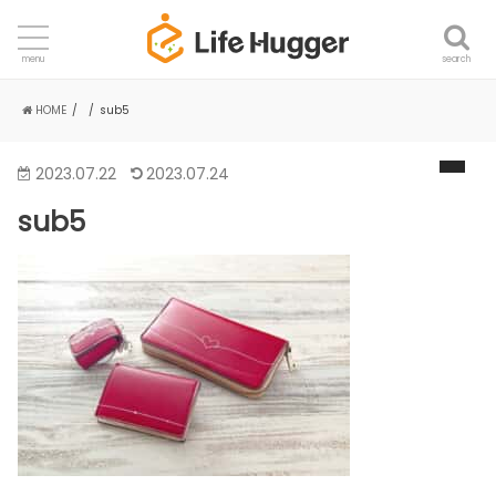
search
menu
HOME
sub5
2023.07.22
2023.07.24
sub5