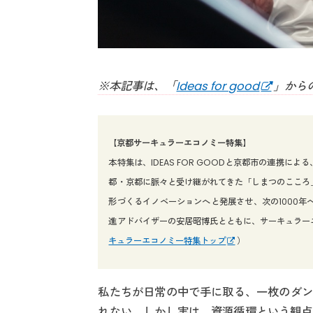
※本記事は、「
Ideas for good
」から
【京都サーキュラーエコノミー特集】
本特集は、IDEAS FOR GOODと京都市の連携
都・京都に脈々と受け継がれてきた「しまつのこころ
形づくるイノベーションへと発展させ、次の1000
進アドバイザーの安居昭博氏とともに、サーキュラー
キュラーエコノミー特集トップ
）
私たちが日常の中で手に取る、一枚のダン
れない。しかし実は、資源循環という観点