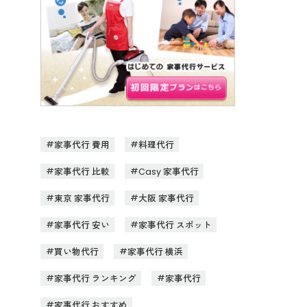
家事代行 費用
料理代行
家事代行 比較
Casy 家事代行
東京 家事代行
大阪 家事代行
家事代行 安い
家事代行 スポット
買い物代行
家事代行 横浜
家事代行 ランキング
家事代行
家事代行 おすすめ