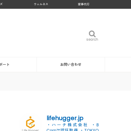
ズ
ウェルネス
家事代行
search
search
ポート
お問い合わせ
lifehugger.jp
・ハーチ株式会社
・B
Corp™認証取得
・TOKYO