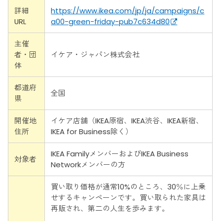
詳細
https://www.ikea.com/jp/ja/campaigns/c
URL
a00-green-friday-pub7c634d80
主催
者・団
イケア・ジャパン株式会社
体
都道府
全国
県
開催地
イケア店舗（IKEA原宿、IKEA渋谷、IKEA新宿、
住所
IKEA for Business除く）
IKEA FamilyメンバーおよびIKEA Business
対象者
Networkメンバーの方
買い取り価格が通常10%のところ、30％に上乗
せするキャンペーンです。買い取られた家具は
再販され、第二の人生を歩みます。