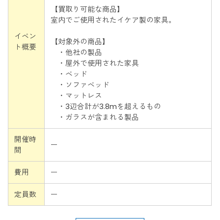
【買取り可能な商品】
室内でご使用されたイケア製の家具。
イベン
【対象外の商品】
ト概要
・他社の製品
・屋外で使用された家具
・ベッド
・ソファベッド
・マットレス
・3辺合計が3.8mを超えるもの
・ガラスが含まれる製品
開催時
ー
間
費用
ー
定員数
ー