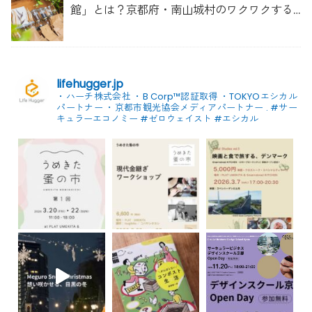
館」とは？京都府・南山城村のワクワクする
取り組み
lifehugger.jp
・ハーチ株式会社
・B Corp™認証取得
・TOKYOエシカル
パートナー
・京都市観光協会メディアパートナー
.
#サー
キュラーエコノミー #ゼロウェイスト
#エシカル