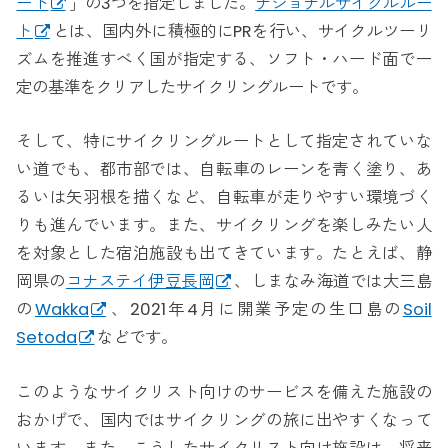
ード
」の3つを指定しました。
ナショナルサイクルルー
ト
とは、国内外に積極的にPRを行い、サイクルツーリ
ズムを推進すべく国が指定する、ソフト・ハード面で一
定の基準をクリアしたサイクリングルートです。
そして、特にサイクリングルートとして指定されていな
い道でも、都市部では、自転車のレーンを青く塗り、あ
るいは矢羽根を描くなど、自転車が走りやすい環境づく
りも進んでいます。また、サイクリングを楽しみたい人
を対象とした宿泊施設も出てきています。たとえば、静
岡県の
コナステイ伊豆長岡
、しまなみ海道では大三島
の
Wakka
、2021年4月に開業予定の生口島の
Soil
Setoda
などです。
このようなサイクリスト向けのサービスを備えた施設の
おかげで、国内ではサイクリングの旅に出やすくなって