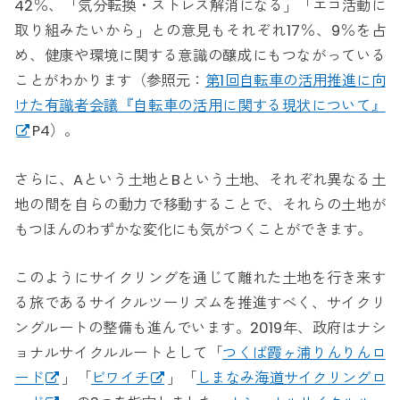
42％、「気分転換・ストレス解消になる」「エコ活動に
取り組みたいから」との意見もそれぞれ17％、9％を占
め、健康や環境に関する意識の醸成にもつながっている
ことがわかります（参照元：
第1回自転車の活用推進に向
けた有識者会議『自転車の活用に関する現状について』
P4）。
さらに、Aという土地とBという土地、それぞれ異なる土
地の間を自らの動力で移動することで、それらの土地が
もつほんのわずかな変化にも気がつくことができます。
このようにサイクリングを通じて離れた土地を行き来す
る旅であるサイクルツーリズムを推進すべく、サイクリ
ングルートの整備も進んでいます。2019年、政府はナシ
ョナルサイクルルートとして「
つくば霞ヶ浦りんりんロ
ード
」「
ビワイチ
」「
しまなみ海道サイクリングロ