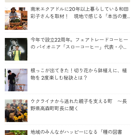
南米エクアドルに20年以上暮らしている和田
彩子さんを取材！ 現地で感じる「本当の豊
かさ」とは？
今年で設立22周年。フェアトレードコーヒー
の パイオニア「スローコーヒー」代表・小澤
さんを取材！
根っこが出てきた！切り花から鉢植えに、植
物を 2度楽しむ秘訣とは？
ウクライナから逃れた親子を支える町 〜長
野県高森町町長に聞く
地域のみんながハッピーになる「種の図書