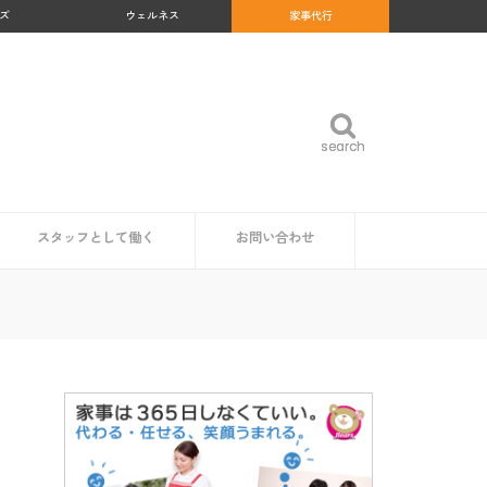
ズ
ウェルネス
家事代行
search
search
スタッフとして働く
お問い合わせ
め
沖縄県
福岡県
佐賀県
長崎県
熊本県
大分県
宮崎県
鹿児島県
福島県
群馬県
岐阜県
和歌山県
高知県
北海道
青森県
岩手県
秋田県
山形県
宮城県
東京都
神奈川県
埼玉県
千葉県
茨城県
栃木県
愛知県
静岡県
新潟県
富山県
石川県
福井県
山梨県
長野県
大阪府
京都府
兵庫県
奈良県
三重県
滋賀県
鳥取県
島根県
岡山県
広島県
山口県
徳島県
香川県
愛媛県
家事代行スタッフ求人の一覧
仕事内容
魅力・やりがい
時給・給料相場
研修・サポート体制
資格は必要？
企業・自治体の方
読者の方