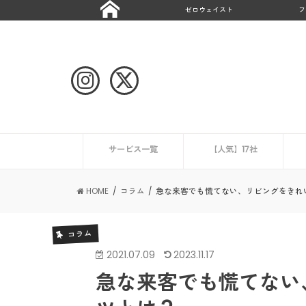
ゼロウェイスト
フ
サービス一覧
【人気】17社
ハウスクリーニング
CaSy
ミニメイド・サービス
タスカジ
ピナイ家政婦サービス
ベアーズ
家事代行サービスの一覧を見る
ニュース
エアコンクリーニング業
HOME
コラム
急な来客でも慌てない、リビングをきれ
コラム
2021.07.09
2023.11.17
急な来客でも慌てない