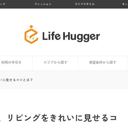
ード
ファッション
ライフスタイル
キッ
利用の手引き
エリアから探す
希望条件から探す
者まとめ
依頼時の掃除用具リスト
家事代行サービスとは？
サービス内容
利用するメリット
担当スタッフはどんな人？
利用者はどんな人？
価格・料金相場
信頼できるサービスの選び方
コラム
依頼時のチェックポイント
登録から当日までの利用の流れ
九州地方
北海道・東北地方
関東地方
中部地方
近畿地方
中国・四国地方
買い物代行に対応
料金が安い
顧客満足度が高い
業界大手
お試しプランあり
掃除・清掃代行におすす
洗濯代行に対応
料理代行に対応
いに見せるコツとは？
、リビングをきれいに見せるコ