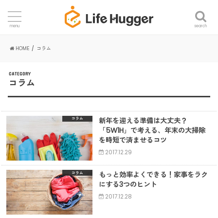
search
menu
HOME
コラム
CATEGORY
コラム
新年を迎える準備は大丈夫？
コラム
「5W1H」で考える、年末の大掃除
を時短で済ませるコツ
2017.12.29
もっと効率よくできる！家事をラク
コラム
にする3つのヒント
2017.12.28