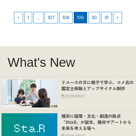
<
1
…
107
108
109
110
111
>
What's New
リユースの日に親子で学ぶ。コメ兵の
鑑定士体験とアップサイクル制作
2026.08.07
横浜に循環・文化・創造の拠点
「Sta.R」が誕生。廃材やアートから
未来を考える場へ