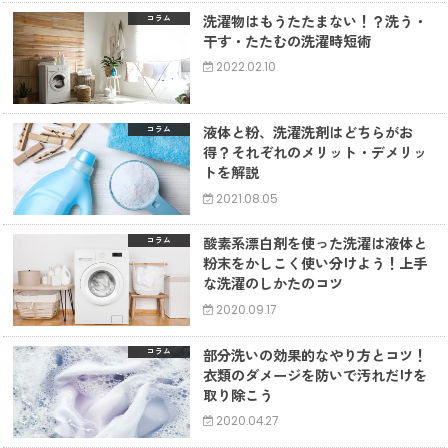
洗濯物はもうたたまない！？洗う・
コラム
干す・たたむの洗濯時短術
2022.02.10
液体と粉、洗濯洗剤はどちらがお
コラム
得？それぞれのメリット・デメリッ
トを解説
2021.08.05
酸素系漂白剤を使った洗濯は液体と
コラム
粉末をかしこく使い分けよう！上手
な洗濯のしかたのコツ
2020.09.17
部分洗いの効果的なやり方とコツ！
コラム
衣類のダメージを防いで汚れだけを
取り除こう
2020.04.27