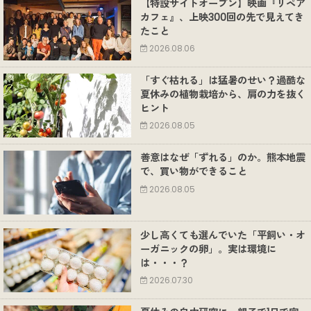
【特設サイトオープン】映画『リペア
カフェ』、上映300回の先で見えてき
たこと
2026.08.06
「すぐ枯れる」は猛暑のせい？過酷な
夏休みの植物栽培から、肩の力を抜く
ヒント
2026.08.05
善意はなぜ「ずれる」のか。熊本地震
で、買い物ができること
2026.08.05
少し高くても選んでいた「平飼い・オ
ーガニックの卵」。実は環境に
は・・・？
2026.07.30