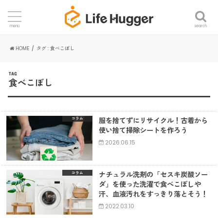
search
menu
HOME
タグ : 食べこぼし
TAG
食べこぼし
服を捨てずにリサイクル！古着から
コラム
使い捨て掃除シートを作ろう
2026.06.15
ナチュラル洗剤の「セスキ炭酸ソー
コラム
ダ」を使った洗濯で食べこぼしや
汗、血液汚れをすっきり落とそう！
2022.03.10