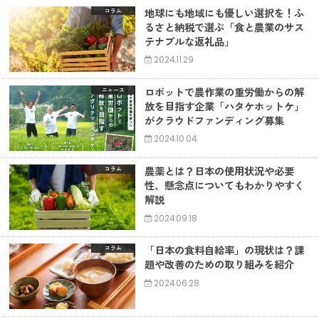
地球にも地域にも優しい選択を！ふ
コラム
るさと納税で選ぶ「食と農業のサス
テナブルな返礼品」
2024.11.29
ロボットで農作業の重労働からの解
ニュース
放を目指す企業「ハタケホットケ」
がクラウドファンディング募集
2024.10.04
農薬とは？日本の使用状況や必要
コラム
性、懸念点についてもわかりやすく
解説
2024.09.18
「日本の食料自給率」の現状は？課
コラム
題や改善のための取り組みを紹介
2024.06.28