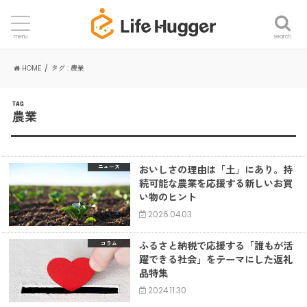
search
menu
HOME
タグ : 農業
TAG
農業
おいしさの理由は「土」にあり。持
ニュース
続可能な農業を応援する新しいお買
い物のヒント
2026.04.03
ふるさと納税で応援する「誰もが活
コラム
躍できる社会」をテーマにした返礼
品特集
2024.11.30