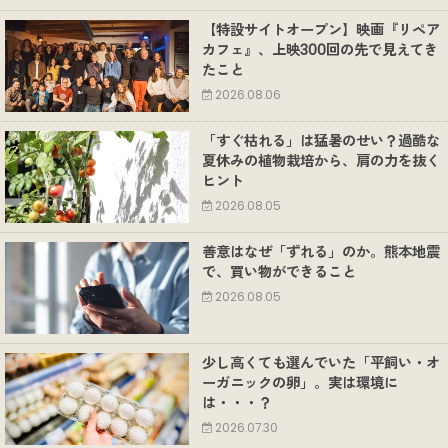
【特設サイトオープン】映画『リペア
カフェ』、上映300回の先で見えてき
たこと
2026.08.06
「すぐ枯れる」は猛暑のせい？過酷な
夏休みの植物栽培から、肩の力を抜く
ヒント
2026.08.05
善意はなぜ「ずれる」のか。熊本地震
で、買い物ができること
2026.08.05
少し高くても選んでいた「平飼い・オ
ーガニックの卵」。実は環境に
は・・・？
2026.07.30