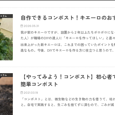
自作できるコンポスト！キエーロのお
コラム
2026.05.31
我が家のキエーロですが、設置から２年以上たちボロボロにな
た人）が職場のDIYの達人に「キエーロを作ってほしい」と直
出来上がった新キエーロは、これまでの困っていたポイントを
逸なもの。今後、DIYでキエーロを作る方に役立つと思うので
【やってみよう！コンポスト】初心者
コラム
簡単コンポスト
2021.03.19
「コンポスト」とは、微生物などの生き物の力を借りて、枯
と。自宅で実践すると、生ごみを捨てずに済むので、ごみが減