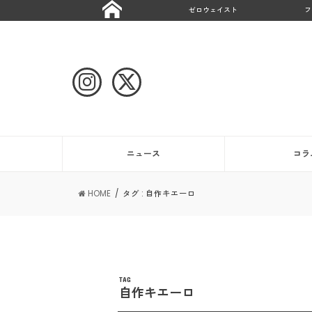
ゼロウェイスト
フ
ニュース
コラ
HOME
タグ : 自作キエーロ
TAG
自作キエーロ