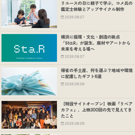
リユースの日に親子で学ぶ。コメ兵の
鑑定士体験とアップサイクル制作
2026.08.07
横浜に循環・文化・創造の拠点
「Sta.R」が誕生。廃材やアートから
未来を考える場へ
2026.08.07
帰省の手土産、何を選ぶ？地域や環境
に配慮したギフト6選
2026.08.06
【特設サイトオープン】映画『リペア
カフェ』、上映300回の先で見えてき
たこと
2026.08.06