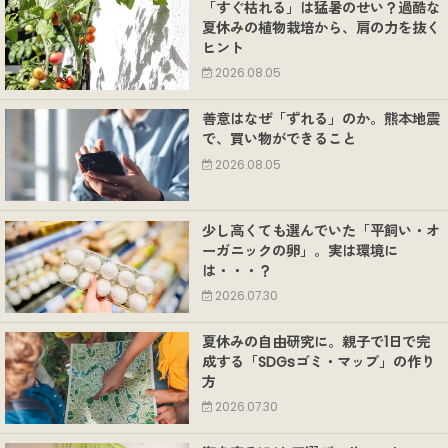
「すぐ枯れる」は猛暑のせい？過酷な
夏休みの植物栽培から、肩の力を抜く
ヒント
2026.08.05
善意はなぜ「ずれる」のか。熊本地震
で、買い物ができること
2026.08.05
少し高くても選んでいた「平飼い・オ
ーガニックの卵」。実は環境に
は・・・？
2026.07.30
夏休みの自由研究に。親子で1日で完
成する「SDGsゴミ・マップ」の作り
方
2026.07.30