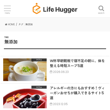
search
menu
HOME
タグ : 無添加
TAG
無添加
W杯早朝観戦で寝不足の朝に。体を
コラム
整える時短スープ5選
2026.06.23
アレルギーの方にもおすすめ！ヴィ
コラム
ーガンおせちが購入できるサイト5
選
2023.12.05