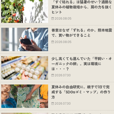
「すぐ枯れる」は猛暑のせい？過酷な
夏休みの植物栽培から、肩の力を抜く
ヒント
2026.08.05
善意はなぜ「ずれる」のか。熊本地震
で、買い物ができること
2026.08.05
少し高くても選んでいた「平飼い・オ
ーガニックの卵」。実は環境に
は・・・？
2026.07.30
夏休みの自由研究に。親子で1日で完
成する「SDGsゴミ・マップ」の作り
方
2026.07.30