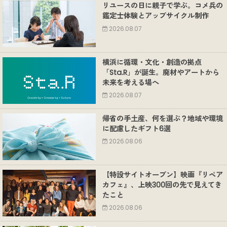
リユースの日に親子で学ぶ。コメ兵の
鑑定士体験とアップサイクル制作
2026.08.07
横浜に循環・文化・創造の拠点
「Sta.R」が誕生。廃材やアートから
未来を考える場へ
2026.08.07
帰省の手土産、何を選ぶ？地域や環境
に配慮したギフト6選
2026.08.06
【特設サイトオープン】映画『リペア
カフェ』、上映300回の先で見えてき
たこと
2026.08.06