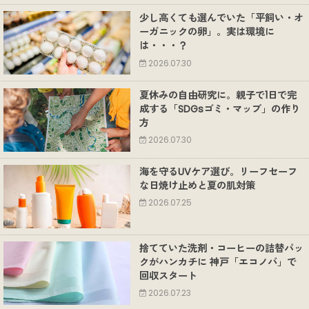
少し高くても選んでいた「平飼い・オ
ーガニックの卵」。実は環境に
は・・・？
2026.07.30
夏休みの自由研究に。親子で1日で完
成する「SDGsゴミ・マップ」の作り
方
2026.07.30
海を守るUVケア選び。リーフセーフ
な日焼け止めと夏の肌対策
2026.07.25
捨てていた洗剤・コーヒーの詰替パッ
クがハンカチに 神戸「エコノバ」で
回収スタート
2026.07.23