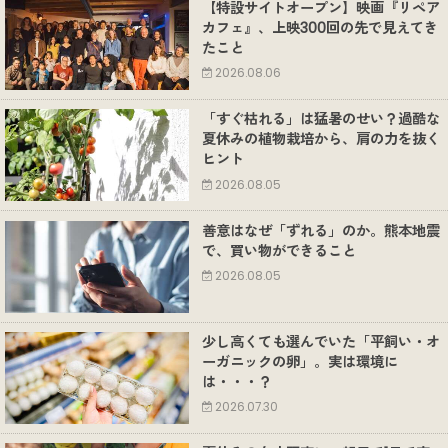
【特設サイトオープン】映画『リペア
カフェ』、上映300回の先で見えてき
たこと
2026.08.06
「すぐ枯れる」は猛暑のせい？過酷な
夏休みの植物栽培から、肩の力を抜く
ヒント
2026.08.05
善意はなぜ「ずれる」のか。熊本地震
で、買い物ができること
2026.08.05
少し高くても選んでいた「平飼い・オ
ーガニックの卵」。実は環境に
は・・・？
2026.07.30