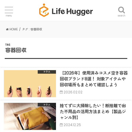
search
menu
HOME
タグ : 容器回収
TAG
容器回収
【2026年】使用済みコスメ空き容器
コラム
回収ブランド8選！ 対象アイテムや
回収場所もまとめて確認しよう
2026.02.02
捨てずに大掃除したい！断捨離で出
コラム
た不用品の活用方法まとめ【製品ジ
ャンル別】
2024.12.25