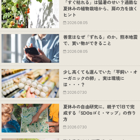
「すぐ枯れる」は猛暑のせい？過酷な
夏休みの植物栽培から、肩の力を抜く
ヒント
2026.08.05
善意はなぜ「ずれる」のか。熊本地震
で、買い物ができること
2026.08.05
少し高くても選んでいた「平飼い・オ
ーガニックの卵」。実は環境に
は・・・？
2026.07.30
夏休みの自由研究に。親子で1日で完
成する「SDGsゴミ・マップ」の作り
方
2026.07.30