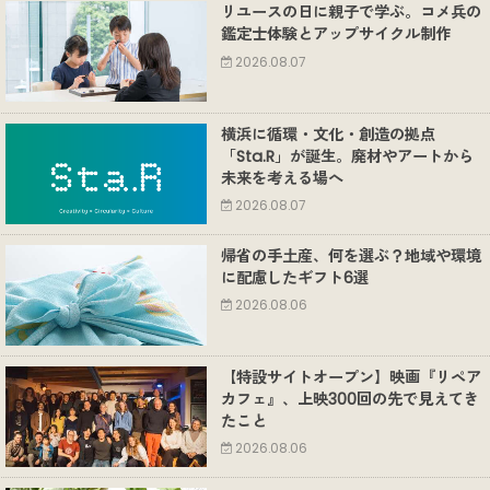
リユースの日に親子で学ぶ。コメ兵の
鑑定士体験とアップサイクル制作
2026.08.07
横浜に循環・文化・創造の拠点
「Sta.R」が誕生。廃材やアートから
未来を考える場へ
2026.08.07
帰省の手土産、何を選ぶ？地域や環境
に配慮したギフト6選
2026.08.06
【特設サイトオープン】映画『リペア
カフェ』、上映300回の先で見えてき
たこと
2026.08.06