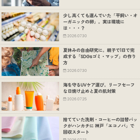
少し高くても選んでいた「平飼い・オ
ーガニックの卵」。実は環境に
は・・・？
2026.07.30
夏休みの自由研究に。親子で1日で完
成する「SDGsゴミ・マップ」の作り
方
2026.07.30
海を守るUVケア選び。リーフセーフ
な日焼け止めと夏の肌対策
2026.07.25
捨てていた洗剤・コーヒーの詰替パッ
クがハンカチに 神戸「エコノバ」で
回収スタート