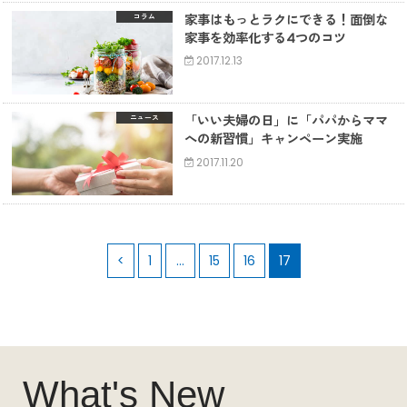
家事はもっとラクにできる！面倒な
コラム
家事を効率化する4つのコツ
2017.12.13
「いい夫婦の日」に「パパからママ
ニュース
への新習慣」キャンペーン実施
2017.11.20
<
1
…
15
16
17
What's New