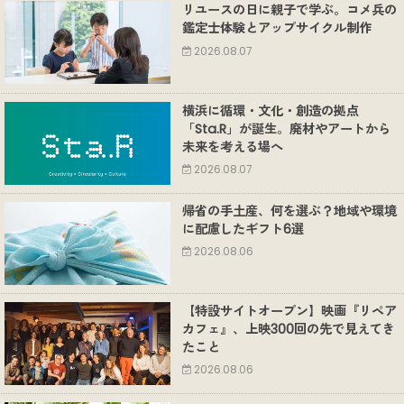
リユースの日に親子で学ぶ。コメ兵の
鑑定士体験とアップサイクル制作
2026.08.07
横浜に循環・文化・創造の拠点
「Sta.R」が誕生。廃材やアートから
未来を考える場へ
2026.08.07
帰省の手土産、何を選ぶ？地域や環境
に配慮したギフト6選
2026.08.06
【特設サイトオープン】映画『リペア
カフェ』、上映300回の先で見えてき
たこと
2026.08.06