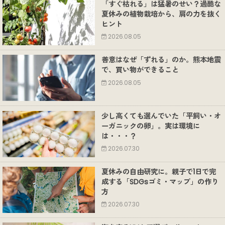
「すぐ枯れる」は猛暑のせい？過酷な
夏休みの植物栽培から、肩の力を抜く
ヒント
2026.08.05
善意はなぜ「ずれる」のか。熊本地震
で、買い物ができること
2026.08.05
少し高くても選んでいた「平飼い・オ
ーガニックの卵」。実は環境に
は・・・？
2026.07.30
夏休みの自由研究に。親子で1日で完
成する「SDGsゴミ・マップ」の作り
方
2026.07.30