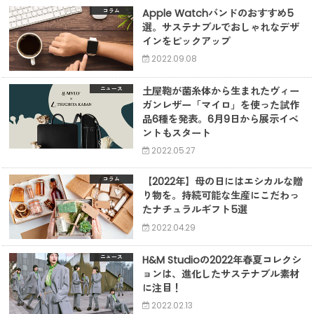
Apple Watchバンドのおすすめ5
コラム
選。サステナブルでおしゃれなデザ
インをピックアップ
2022.09.08
土屋鞄が菌糸体から生まれたヴィー
ニュース
ガンレザー「マイロ」を使った試作
品6種を発表。6月9日から展示イベ
ントもスタート
2022.05.27
【2022年】母の日にはエシカルな贈
コラム
り物を。持続可能な生産にこだわっ
たナチュラルギフト5選
2022.04.29
H&M Studioの2022年春夏コレクシ
ニュース
ョンは、進化したサステナブル素材
に注目！
2022.02.13