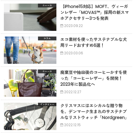
【iPhone15対応】MOFT、ヴィーガ
ニュース
ンレザー「MOVAS™」採用の新スマ
ホアクセサリー3つを発表
2023.09.22
エコ素材を使ったサステナブルな犬
コラム
用リードおすすめ6選！
2023.03.06
廃棄豆や抽出後のコーヒーかすを使
ニュース
った「コーヒーレザー」を開発！
2023年に製品化へ
2022.12.27
クリスマスにはエシカルな贈り物
インタビュー
を。デンマーク生まれのサステナブ
ルなリストウォッチ「Nordgreen」
2022.12.15