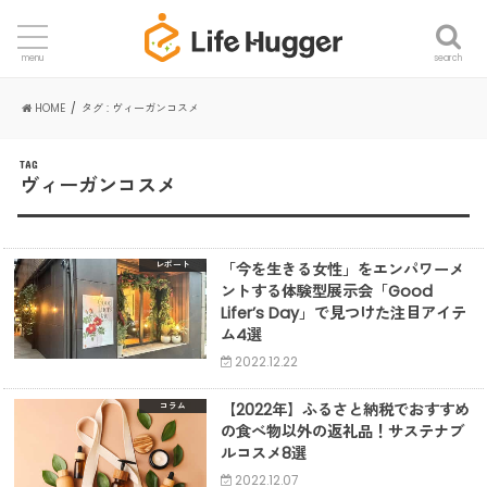
search
menu
HOME
タグ : ヴィーガンコスメ
TAG
ヴィーガンコスメ
「今を生きる女性」をエンパワーメ
レポート
ントする体験型展示会「Good
Lifer’s Day」で見つけた注目アイテ
ム4選
2022.12.22
【2022年】ふるさと納税でおすすめ
コラム
の食べ物以外の返礼品！サステナブ
ルコスメ8選
2022.12.07