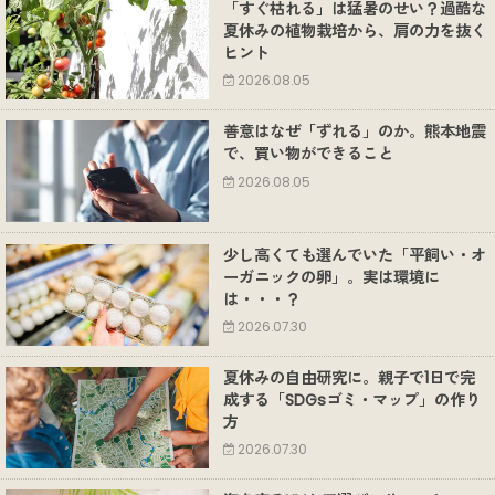
「すぐ枯れる」は猛暑のせい？過酷な
夏休みの植物栽培から、肩の力を抜く
ヒント
2026.08.05
善意はなぜ「ずれる」のか。熊本地震
で、買い物ができること
2026.08.05
少し高くても選んでいた「平飼い・オ
ーガニックの卵」。実は環境に
は・・・？
2026.07.30
夏休みの自由研究に。親子で1日で完
成する「SDGsゴミ・マップ」の作り
方
2026.07.30