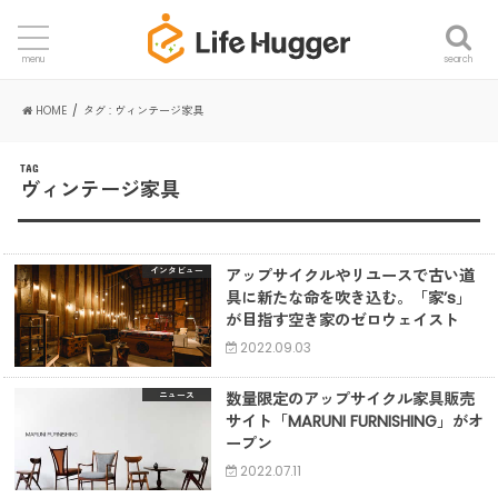
search
menu
HOME
タグ : ヴィンテージ家具
TAG
ヴィンテージ家具
アップサイクルやリユースで古い道
インタビュー
具に新たな命を吹き込む。「家’s」
が目指す空き家のゼロウェイスト
2022.09.03
数量限定のアップサイクル家具販売
ニュース
サイト「MARUNI FURNISHING」がオ
ープン
2022.07.11