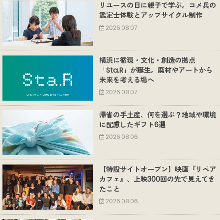
リユースの日に親子で学ぶ。コメ兵の
鑑定士体験とアップサイクル制作
2026.08.07
横浜に循環・文化・創造の拠点
「Sta.R」が誕生。廃材やアートから
未来を考える場へ
2026.08.07
帰省の手土産、何を選ぶ？地域や環境
に配慮したギフト6選
2026.08.06
【特設サイトオープン】映画『リペア
カフェ』、上映300回の先で見えてき
たこと
2026.08.06