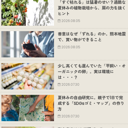
「すぐ枯れる」は猛暑のせい？過酷な
夏休みの植物栽培から、肩の力を抜く
ヒント
2026.08.05
善意はなぜ「ずれる」のか。熊本地震
で、買い物ができること
2026.08.05
少し高くても選んでいた「平飼い・オ
ーガニックの卵」。実は環境に
は・・・？
2026.07.30
夏休みの自由研究に。親子で1日で完
成する「SDGsゴミ・マップ」の作り
方
2026.07.30