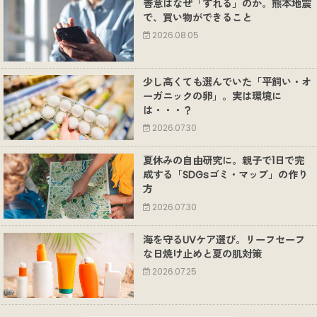
善意はなぜ「ずれる」のか。熊本地震
で、買い物ができること
2026.08.05
少し高くても選んでいた「平飼い・オ
ーガニックの卵」。実は環境に
は・・・？
2026.07.30
夏休みの自由研究に。親子で1日で完
成する「SDGsゴミ・マップ」の作り
方
2026.07.30
海を守るUVケア選び。リーフセーフ
な日焼け止めと夏の肌対策
2026.07.25