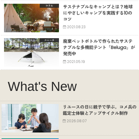
サステナブルなキャンプとは？地球
コラム
にやさしいキャンプを実践する10の
コツ
2021.08.23
廃棄ペットボトルで作られたサステ
ニュース
ナブルな多機能テント「Beluga」が
発売中
2021.05.19
What's New
リユースの日に親子で学ぶ。コメ兵の
鑑定士体験とアップサイクル制作
2026.08.07