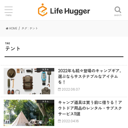
search
menu
HOME
タグ : テント
TAG
テント
2022年も続々登場のキャンプギア。
コラム
選ぶならサステナブルなアイテム
を！
2022.06.07
キャンプ道具は買う前に借りる！ア
コラム
ウトドア用品のレンタル・サブスク
サービス11選
2022.04.16