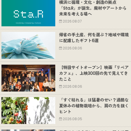
横浜に循環・文化・創造の拠点
「Sta.R」が誕生。廃材やアートから
未来を考える場へ
2026.08.07
帰省の手土産、何を選ぶ？地域や環境
に配慮したギフト6選
2026.08.06
【特設サイトオープン】映画『リペア
カフェ』、上映300回の先で見えてき
たこと
2026.08.06
「すぐ枯れる」は猛暑のせい？過酷な
夏休みの植物栽培から、肩の力を抜く
ヒント
2026.08.05