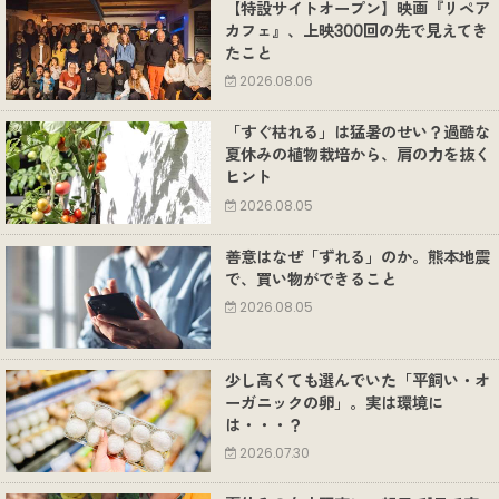
【特設サイトオープン】映画『リペア
カフェ』、上映300回の先で見えてき
たこと
2026.08.06
「すぐ枯れる」は猛暑のせい？過酷な
夏休みの植物栽培から、肩の力を抜く
ヒント
2026.08.05
善意はなぜ「ずれる」のか。熊本地震
で、買い物ができること
2026.08.05
少し高くても選んでいた「平飼い・オ
ーガニックの卵」。実は環境に
は・・・？
2026.07.30