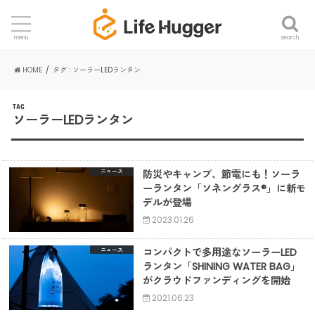
search
menu
HOME
タグ : ソーラーLEDランタン
TAG
ソーラーLEDランタン
防災やキャンプ、節電にも！ソーラ
ニュース
ーランタン「ソネングラス®️」に新モ
デルが登場
2023.01.26
コンパクトで多用途なソーラーLED
ニュース
ランタン「SHINING WATER BAG」
がクラウドファンディングを開始
2021.06.23