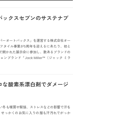
バックスセブンのサステナブ
パーオートバックス」を運営する株式会社オー
フタイル事業が5周年を迎えるにあたり、初と
内で開かれた展示会に参加し、数あるブランドの
ンド「Jack Miller™️（ジャック ミラ
コな酸素系漂白剤でダメージ
い冬も暖房や緊張、ストレスなどの影響で汗を
。せっかくのお気に入りの服も汗汚れでがっか