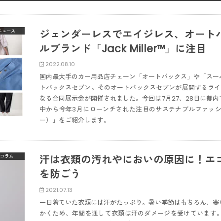
ジェンダーレスでエイジレス、オート
ニュース
ルブランド「Jack Miller™️」に注目
2022.08.10
国内最大手のカー用品店チェーン「オートバックス」や「スー
トバックスセブン。そのオートバックスセブンが展開するライ
なる合同展示会が開催されました。今回は7月27、28日に都
中から今年3月にローンチされた注目のサステナブルファッションブラ
ー）」をご紹介します。
汗は衣類の汚れやにおいの原因に！エ
コラム
を防ごう
2021.07.13
一日着ていた衣類には汗がたっぷり。暑い季節はもちろん、寒
かくため、年間を通して衣類は汗のダメージを受けています