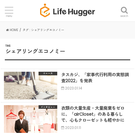
search
menu
HOME
タグ : シェアリングエコノミー
TAG
シェアリングエコノミー
タスカジ、「家事代行利用の実態調
ニュース
査2022」を発表
2023.01.14
衣類の大量生産・大量廃棄をゼロ
インタビュー
に。「airCloset」のある暮らし
で、心もクローゼットも軽やかに
2023.01.11