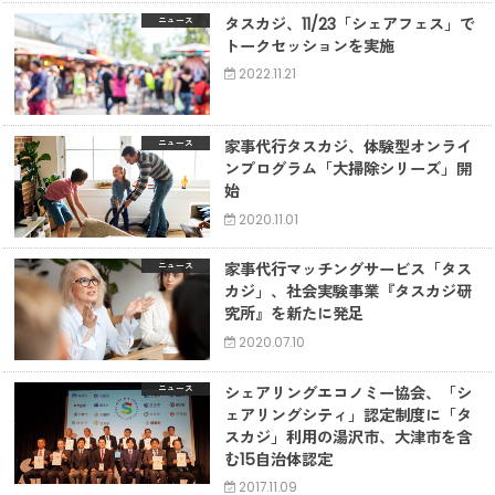
タスカジ、11/23「シェアフェス」で
ニュース
トークセッションを実施
2022.11.21
家事代行タスカジ、体験型オンライ
ニュース
ンプログラム「大掃除シリーズ」開
始
2020.11.01
家事代行マッチングサービス「タス
ニュース
カジ」、社会実験事業『タスカジ研
究所』を新たに発足
2020.07.10
シェアリングエコノミー協会、「シ
ニュース
ェアリングシティ」認定制度に「タ
スカジ」利用の湯沢市、大津市を含
む15自治体認定
2017.11.09