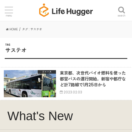
search
menu
HOME
タグ : サステオ
TAG
サステオ
東京都、次世代バイオ燃料を使った
ニュース
都営バスの運行開始。新宿や都庁な
ど計7路線で1月25日から
2023.02.03
What's New