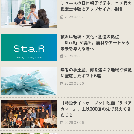
リユースの日に親子で学ぶ。コメ兵の
鑑定士体験とアップサイクル制作
2026.08.07
横浜に循環・文化・創造の拠点
「Sta.R」が誕生。廃材やアートから
未来を考える場へ
2026.08.07
帰省の手土産、何を選ぶ？地域や環境
に配慮したギフト6選
2026.08.06
【特設サイトオープン】映画『リペア
カフェ』、上映300回の先で見えてき
たこと
2026.08.06