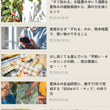
「すぐ枯れる」は猛暑のせい？過酷な
夏休みの植物栽培から、肩の力を抜く
ヒント
2026.08.05
善意はなぜ「ずれる」のか。熊本地震
で、買い物ができること
2026.08.05
少し高くても選んでいた「平飼い・オ
ーガニックの卵」。実は環境に
は・・・？
2026.07.30
夏休みの自由研究に。親子で1日で完
成する「SDGsゴミ・マップ」の作り
方
2026.07.30