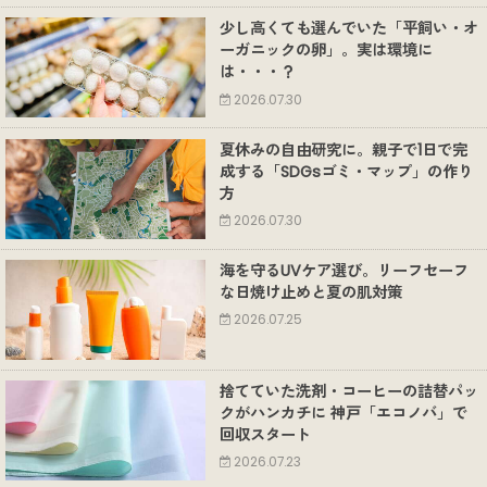
少し高くても選んでいた「平飼い・オ
ーガニックの卵」。実は環境に
は・・・？
2026.07.30
夏休みの自由研究に。親子で1日で完
成する「SDGsゴミ・マップ」の作り
方
2026.07.30
海を守るUVケア選び。リーフセーフ
な日焼け止めと夏の肌対策
2026.07.25
捨てていた洗剤・コーヒーの詰替パッ
クがハンカチに 神戸「エコノバ」で
回収スタート
2026.07.23