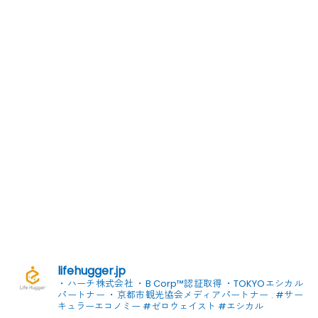
lifehugger.jp
・ハーチ株式会社
・B Corp™認証取得
・TOKYOエシカル
パートナー
・京都市観光協会メディアパートナー
.
#サー
キュラーエコノミー #ゼロウェイスト
#エシカル