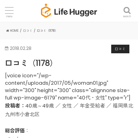
search
menu
HOME
口コミ
口コミ（1178）
2018.02.28
口コミ
口コミ（1178）
[voice icon="/wp-
content/uploads/2017/05/woman01.jpg"
width="300" height="300" class="alignnone size-
full wp-image-6179" name="40代・女性" type="r"]
投稿者：
40歳～49歳 ／ 女性 ／ 年金受給者 ／ 福岡県北
九州市小倉北区
総合評価
：