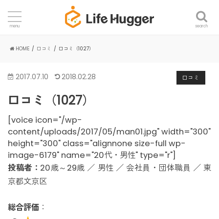
search
menu
HOME
口コミ
口コミ（1027）
2017.07.10
2018.02.28
口コミ
口コミ（1027）
[voice icon="/wp-
content/uploads/2017/05/man01.jpg" width="300"
height="300" class="alignnone size-full wp-
image-6179" name="20代・男性" type="r"]
投稿者：
20歳～29歳 ／ 男性 ／ 会社員・団体職員 ／ 東
京都文京区
総合評価
：