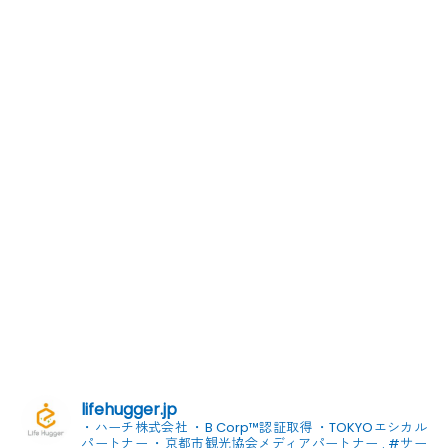
lifehugger.jp
・ハーチ株式会社
・B Corp™認証取得
・TOKYOエシカル
パートナー
・京都市観光協会メディアパートナー
.
#サー