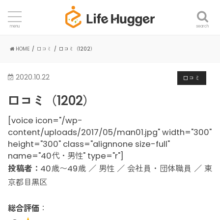
search
menu
HOME
口コミ
口コミ（1202）
2020.10.22
口コミ
口コミ（1202）
[voice icon="/wp-
content/uploads/2017/05/man01.jpg" width="300"
height="300" class="alignnone size-full"
name="40代・男性" type="r"]
投稿者：
40歳〜49歳 ／ 男性 ／ 会社員・団体職員 ／ 東
京都目黒区
総合評価
：