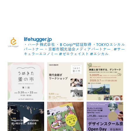
lifehugger.jp
・ハーチ株式会社
・B Corp™認証取得
・TOKYOエシカル
パートナー
・京都市観光協会メディアパートナー
.
#サー
キュラーエコノミー #ゼロウェイスト
#エシカル