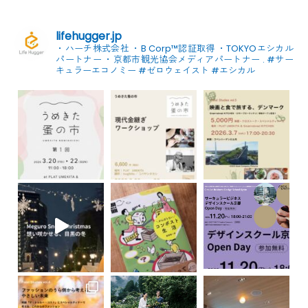
lifehugger.jp
・ハーチ株式会社
・B Corp™認証取得
・TOKYOエシカル
パートナー
・京都市観光協会メディアパートナー
.
#サー
キュラーエコノミー #ゼロウェイスト
#エシカル