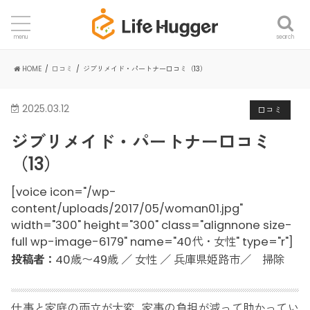
search
menu
HOME
口コミ
ジブリメイド・パートナー口コミ（13）
2025.03.12
口コミ
ジブリメイド・パートナー口コミ
（13）
[voice icon="/wp-
content/uploads/2017/05/woman01.jpg"
width="300" height="300" class="alignnone size-
full wp-image-6179" name="40代・女性" type="r"]
投稿者：
40歳〜49歳 ／ 女性 ／ 兵庫県姫路市／ 掃除
仕事と家庭の両立が大変…家事の負担が減って助かってい