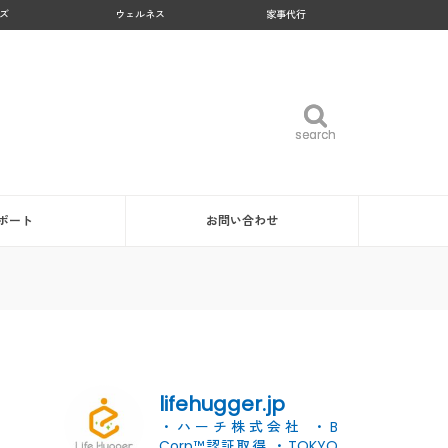
ズ
ウェルネス
家事代行
search
search
ポート
お問い合わせ
lifehugger.jp
・ハーチ株式会社
・B
Corp™認証取得
・TOKYO