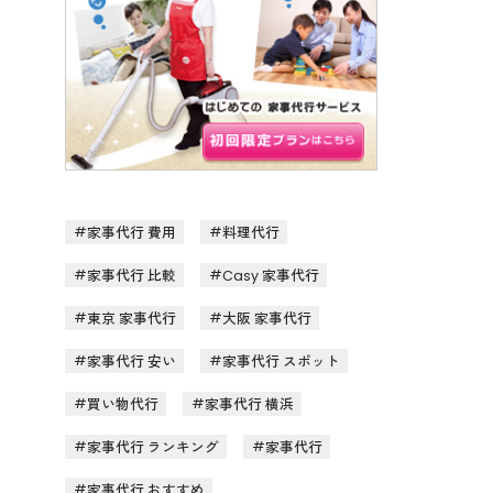
家事代行 費用
料理代行
家事代行 比較
Casy 家事代行
東京 家事代行
大阪 家事代行
家事代行 安い
家事代行 スポット
買い物代行
家事代行 横浜
家事代行 ランキング
家事代行
家事代行 おすすめ